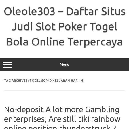
Skip
to
Oleole303 – Daftar Situs
content
Judi Slot Poker Togel
Bola Online Terpercaya
Menu
TAG ARCHIVES:
TOGEL SGP4D KELUARAN HARI INI
No-deposit A lot more Gambling
enterprises, Are still tiki rainbow
online position thunderstruck 2