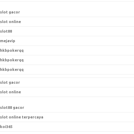
slot gacor
slot online
slot88
mejavip
hkbpokerqq
hkbpokerqq
hkbpokerqq
slot gacor
slot online
slot88 gacor
slot online terpercaya
koi365