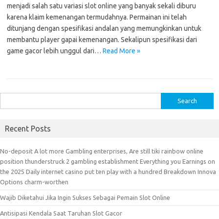
menjadi salah satu variasi slot online yang banyak sekali diburu
karena klaim kemenangan termudahnya. Permainan ini telah
ditunjang dengan spesifikasi andalan yang memungkinkan untuk
membantu player gapai kemenangan. Sekalipun spesifikasi dari
game gacor lebih unggul dari…
Read More »
S
e
a
Recent Posts
r
c
No-deposit A lot more Gambling enterprises, Are still tiki rainbow online
h
position thunderstruck 2 gambling establishment Everything you Earnings on
f
the 2025 Daily internet casino put ten play with a hundred Breakdown Innova
o
Options charm-worthen
r
Wajib Diketahui Jika Ingin Sukses Sebagai Pemain Slot Online
:
Antisipasi Kendala Saat Taruhan Slot Gacor