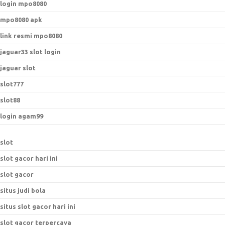
login mpo8080
mpo8080 apk
link resmi mpo8080
jaguar33 slot login
jaguar slot
slot777
slot88
login agam99
slot
slot gacor hari ini
slot gacor
situs judi bola
situs slot gacor hari ini
slot gacor terpercaya