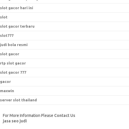
slot gacor hari ini
slot
slot gacor terbaru
slot777
judi bola resmi
slot gacor
rtp slot gacor
slot gacor 777
gacor
maxwin
server slot thailand
For More Information Please
Contact Us
jasa seo judi