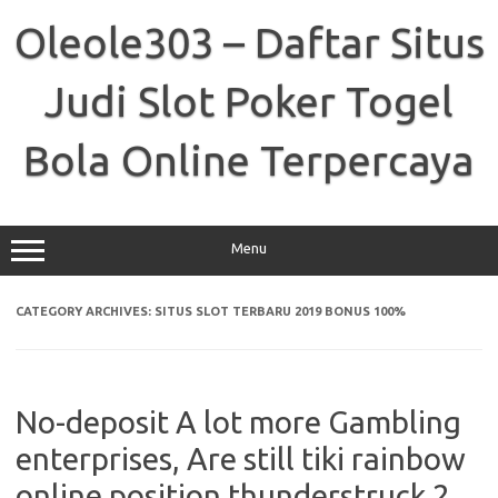
Skip
to
Oleole303 – Daftar Situs
content
Judi Slot Poker Togel
Bola Online Terpercaya
Menu
CATEGORY ARCHIVES:
SITUS SLOT TERBARU 2019 BONUS 100%
No-deposit A lot more Gambling
enterprises, Are still tiki rainbow
online position thunderstruck 2