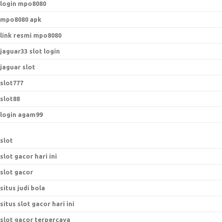
login mpo8080
mpo8080 apk
link resmi mpo8080
jaguar33 slot login
jaguar slot
slot777
slot88
login agam99
slot
slot gacor hari ini
slot gacor
situs judi bola
situs slot gacor hari ini
slot gacor terpercaya