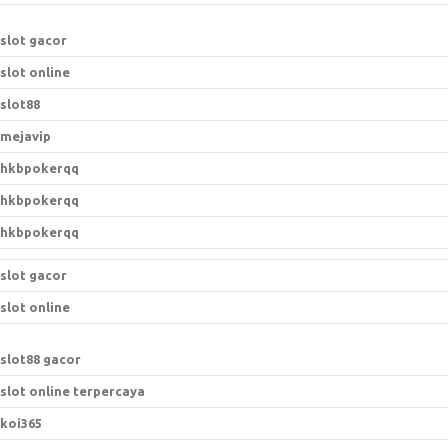
slot gacor
slot online
slot88
mejavip
hkbpokerqq
hkbpokerqq
hkbpokerqq
slot gacor
slot online
slot88 gacor
slot online terpercaya
koi365