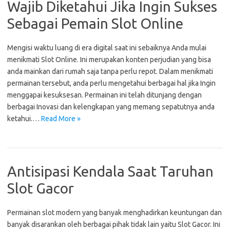
Wajib Diketahui Jika Ingin Sukses
Sebagai Pemain Slot Online
Mengisi waktu luang di era digital saat ini sebaiknya Anda mulai
menikmati Slot Online. Ini merupakan konten perjudian yang bisa
anda mainkan dari rumah saja tanpa perlu repot. Dalam menikmati
permainan tersebut, anda perlu mengetahui berbagai hal jika Ingin
menggapai kesuksesan. Permainan ini telah ditunjang dengan
berbagai Inovasi dan kelengkapan yang memang sepatutnya anda
ketahui.…
Read More »
Antisipasi Kendala Saat Taruhan
Slot Gacor
Permainan slot modern yang banyak menghadirkan keuntungan dan
banyak disarankan oleh berbagai pihak tidak lain yaitu Slot Gacor. Ini