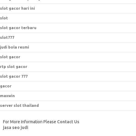
slot gacor hari ini
slot
slot gacor terbaru
slot777
judi bola resmi
slot gacor
rtp slot gacor
slot gacor 777
gacor
maxwin
server slot thailand
For More Information Please
Contact Us
jasa seo judi