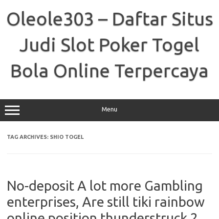
Skip
to
Oleole303 – Daftar Situs
content
Judi Slot Poker Togel
Bola Online Terpercaya
Menu
TAG ARCHIVES:
SHIO TOGEL
No-deposit A lot more Gambling
enterprises, Are still tiki rainbow
online position thunderstruck 2