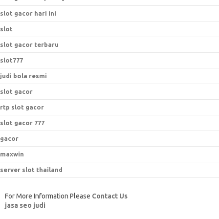
slot gacor hari ini
slot
slot gacor terbaru
slot777
judi bola resmi
slot gacor
rtp slot gacor
slot gacor 777
gacor
maxwin
server slot thailand
For More Information Please
Contact Us
jasa seo judi