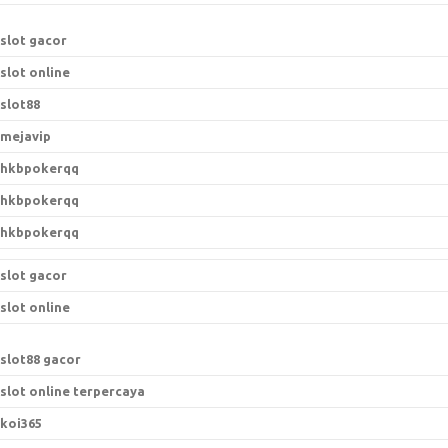
slot gacor
slot online
slot88
mejavip
hkbpokerqq
hkbpokerqq
hkbpokerqq
slot gacor
slot online
slot88 gacor
slot online terpercaya
koi365