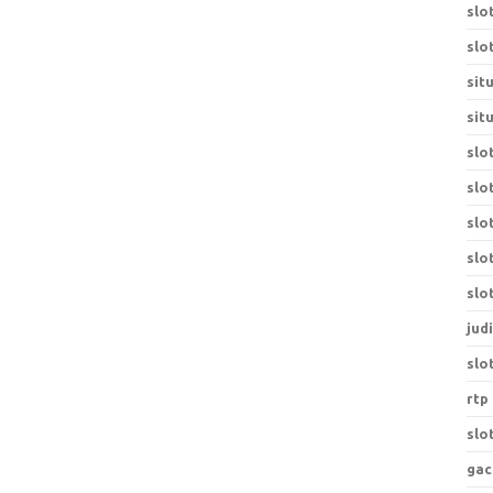
slo
slo
sit
sit
slo
slo
slo
slo
slo
jud
slo
rtp
slo
gac