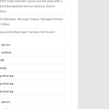
2025 Daily internet casino put ten play with a
dred Breakdown Innova Options charm-
then
b Diketahui Jika Ingin Sukses Sebagai Pemain
 Online
isipasi Kendala Saat Taruhan Slot Gacor
t gacor
t online
t88
avip
bpokerqq
bpokerqq
bpokerqq
t gacor