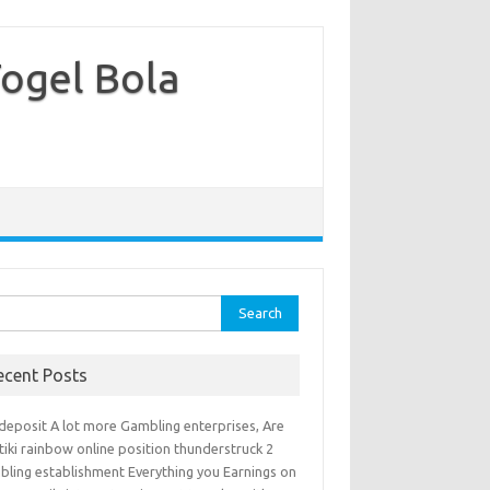
Togel Bola
rch
ecent Posts
deposit A lot more Gambling enterprises, Are
l tiki rainbow online position thunderstruck 2
bling establishment Everything you Earnings on