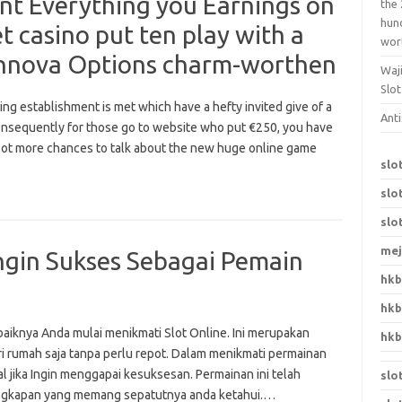
nt Everything you Earnings on
the 
hun
t casino put ten play with a
wor
nnova Options charm-worthen
Waji
Slot
ng establishment is met which have a hefty invited give of a
Ant
nsequently for those go to website who put €250, you have
 lot more chances to talk about the new huge online game
slo
slo
slo
mej
Ingin Sukses Sebagai Pemain
hk
hk
sebaiknya Anda mulai menikmati Slot Online. Ini merupakan
hk
ri rumah saja tanpa perlu repot. Dalam menikmati permainan
l jika Ingin menggapai kesuksesan. Permainan ini telah
slo
engkapan yang memang sepatutnya anda ketahui.…