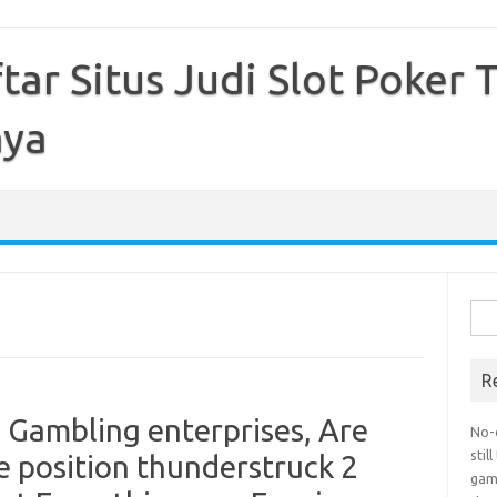
tar Situs Judi Slot Poker 
aya
Sea
for:
R
 Gambling enterprises, Are
No-
stil
ine position thunderstruck 2
gam