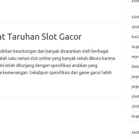
slo
slo
slo
at Taruhan Slot Gacor
koi
log
dirkan keuntungan dan banyak disarankan oleh berbagai
mpo
 salah satu variasi slot online yang banyak sekali diburu karena
i telah ditunjang dengan spesifikasi andalan yang
lin
kemenangan. Sekalipun spesifikasi dari game gacor lebih
jag
jag
slo
slo
log
slo