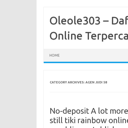
Skip
to
content
Oleole303 – Daf
Online Terperc
HOME
CATEGORY ARCHIVES:
AGEN JUDI 58
No-deposit A lot more
still tiki rainbow onl