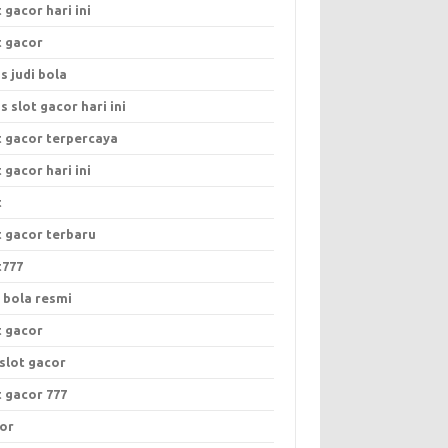
t gacor hari ini
t gacor
us judi bola
us slot gacor hari ini
t gacor terpercaya
t gacor hari ini
t
t gacor terbaru
t777
i bola resmi
t gacor
 slot gacor
t gacor 777
or