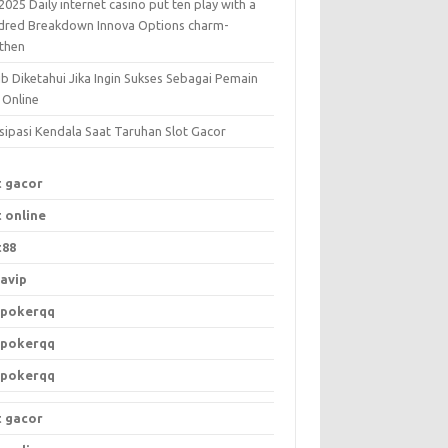
2025 Daily internet casino put ten play with a
dred Breakdown Innova Options charm-
then
b Diketahui Jika Ingin Sukses Sebagai Pemain
 Online
isipasi Kendala Saat Taruhan Slot Gacor
t gacor
t online
t88
avip
bpokerqq
bpokerqq
bpokerqq
t gacor