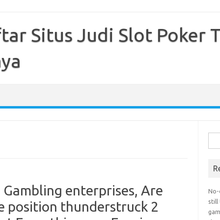
tar Situs Judi Slot Poker 
aya
Sea
for:
R
 Gambling enterprises, Are
No-
stil
ine position thunderstruck 2
gam