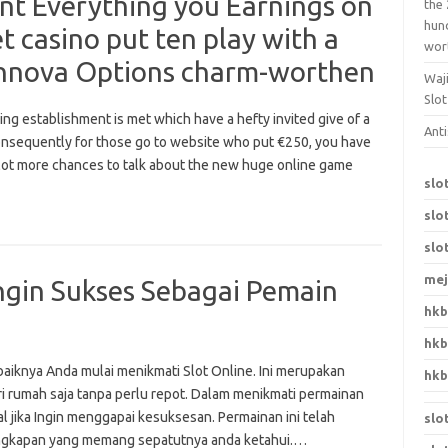
nt Everything you Earnings on
the 
hun
t casino put ten play with a
wor
nnova Options charm-worthen
Waji
Slot
ng establishment is met which have a hefty invited give of a
Ant
nsequently for those go to website who put €250, you have
 lot more chances to talk about the new huge online game
slo
slo
slo
mej
Ingin Sukses Sebagai Pemain
hk
hk
sebaiknya Anda mulai menikmati Slot Online. Ini merupakan
hk
ri rumah saja tanpa perlu repot. Dalam menikmati permainan
l jika Ingin menggapai kesuksesan. Permainan ini telah
slo
engkapan yang memang sepatutnya anda ketahui.…