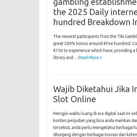
gambling establishme
the 2025 Daily interne
hundred Breakdown I
The newest participants from the Tiki Gambli
great 200% bonus around €five hundred. Co
€750 to experience which have, providing a
library and…
Read More »
Wajib Diketahui Jika 
Slot Online
Mengisi waktu luang di era digital saat ini 
konten perjudian yang bisa anda mainkan da
tersebut, anda perlu mengetahui berbagai ha
ditunjang dengan berbagai Inovasi dan kel