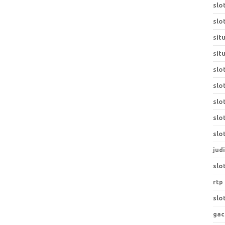
slo
slo
sit
sit
slo
slo
slo
slo
slo
jud
slo
rtp
slo
gac