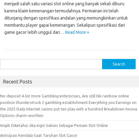
menjadi salah satu variasi slot online yang banyak sekali diburu
karena klaim kemenangan termudahnya. Permainan ini telah
ditunjang dengan spesifikasi andalan yang memungkinkan untuk
membantu player gapai kemenangan. Sekalipun spesifikasi dari
game gacor lebih unggul dari…
Read More »
S
e
a
Recent Posts
r
c
No-deposit A lot more Gambling enterprises, Are still tiki rainbow online
h
position thunderstruck 2 gambling establishment Everything you Earnings on
f
the 2025 Daily internet casino put ten play with a hundred Breakdown Innova
o
Options charm-worthen
r
Wajib Diketahui Jika Ingin Sukses Sebagai Pemain Slot Online
:
Antisipasi Kendala Saat Taruhan Slot Gacor