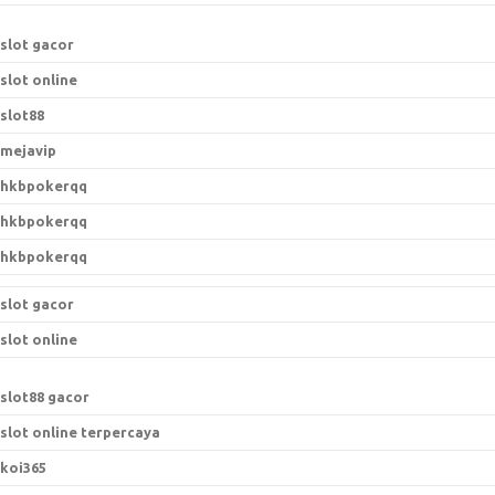
slot gacor
slot online
slot88
mejavip
hkbpokerqq
hkbpokerqq
hkbpokerqq
slot gacor
slot online
slot88 gacor
slot online terpercaya
koi365