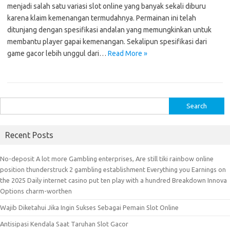
menjadi salah satu variasi slot online yang banyak sekali diburu
karena klaim kemenangan termudahnya. Permainan ini telah
ditunjang dengan spesifikasi andalan yang memungkinkan untuk
membantu player gapai kemenangan. Sekalipun spesifikasi dari
game gacor lebih unggul dari…
Read More »
S
e
a
Recent Posts
r
c
No-deposit A lot more Gambling enterprises, Are still tiki rainbow online
h
position thunderstruck 2 gambling establishment Everything you Earnings on
f
the 2025 Daily internet casino put ten play with a hundred Breakdown Innova
o
Options charm-worthen
r
Wajib Diketahui Jika Ingin Sukses Sebagai Pemain Slot Online
:
Antisipasi Kendala Saat Taruhan Slot Gacor