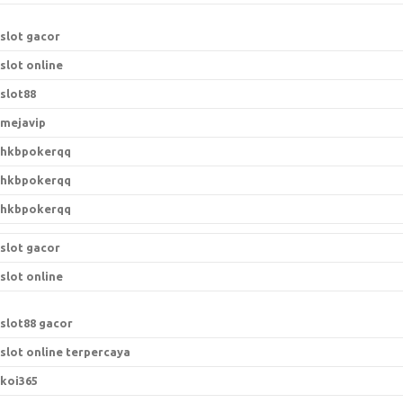
slot gacor
slot online
slot88
mejavip
hkbpokerqq
hkbpokerqq
hkbpokerqq
slot gacor
slot online
slot88 gacor
slot online terpercaya
koi365