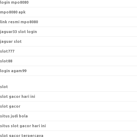
login mpo8080
mpo8080 apk
link resmi mpo8080
jaguar33 slot login
jaguar slot
slot777
slot88
login agam99
slot
slot gacor hari ini
slot gacor
situs judi bola
situs slot gacor hari ini
slot gacor terpercaya