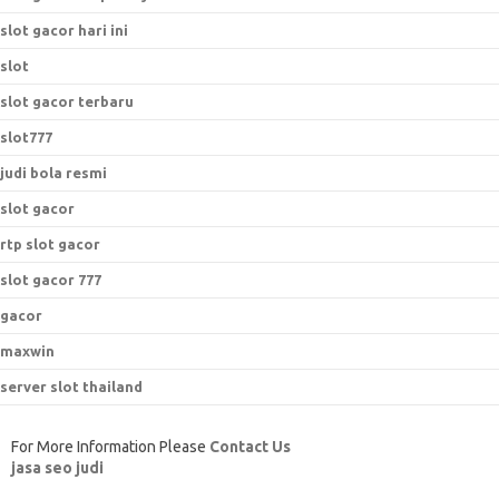
slot gacor hari ini
slot
slot gacor terbaru
slot777
judi bola resmi
slot gacor
rtp slot gacor
slot gacor 777
gacor
maxwin
server slot thailand
For More Information Please
Contact Us
jasa seo judi