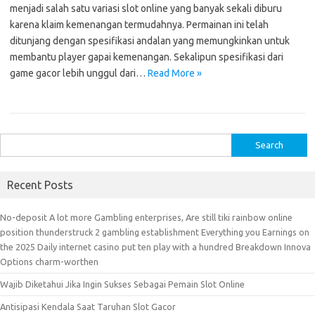
menjadi salah satu variasi slot online yang banyak sekali diburu
karena klaim kemenangan termudahnya. Permainan ini telah
ditunjang dengan spesifikasi andalan yang memungkinkan untuk
membantu player gapai kemenangan. Sekalipun spesifikasi dari
game gacor lebih unggul dari…
Read More »
S
e
a
Recent Posts
r
c
No-deposit A lot more Gambling enterprises, Are still tiki rainbow online
h
position thunderstruck 2 gambling establishment Everything you Earnings on
f
the 2025 Daily internet casino put ten play with a hundred Breakdown Innova
o
Options charm-worthen
r
Wajib Diketahui Jika Ingin Sukses Sebagai Pemain Slot Online
:
Antisipasi Kendala Saat Taruhan Slot Gacor