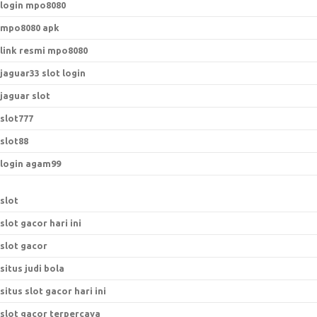
login mpo8080
mpo8080 apk
link resmi mpo8080
jaguar33 slot login
jaguar slot
slot777
slot88
login agam99
slot
slot gacor hari ini
slot gacor
situs judi bola
situs slot gacor hari ini
slot gacor terpercaya