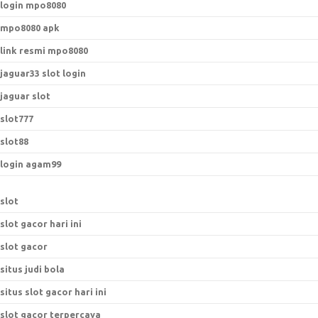
login mpo8080
mpo8080 apk
link resmi mpo8080
jaguar33 slot login
jaguar slot
slot777
slot88
login agam99
slot
slot gacor hari ini
slot gacor
situs judi bola
situs slot gacor hari ini
slot gacor terpercaya