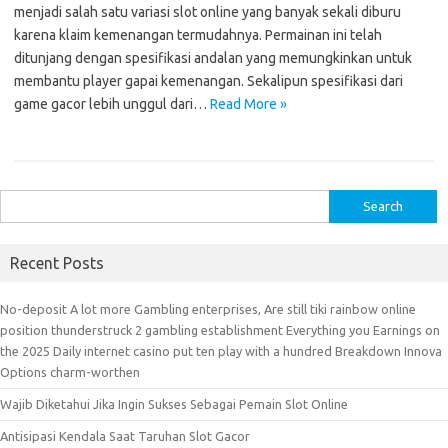
menjadi salah satu variasi slot online yang banyak sekali diburu
karena klaim kemenangan termudahnya. Permainan ini telah
ditunjang dengan spesifikasi andalan yang memungkinkan untuk
membantu player gapai kemenangan. Sekalipun spesifikasi dari
game gacor lebih unggul dari…
Read More »
S
e
a
Recent Posts
r
c
No-deposit A lot more Gambling enterprises, Are still tiki rainbow online
h
position thunderstruck 2 gambling establishment Everything you Earnings on
f
the 2025 Daily internet casino put ten play with a hundred Breakdown Innova
o
Options charm-worthen
r
Wajib Diketahui Jika Ingin Sukses Sebagai Pemain Slot Online
:
Antisipasi Kendala Saat Taruhan Slot Gacor