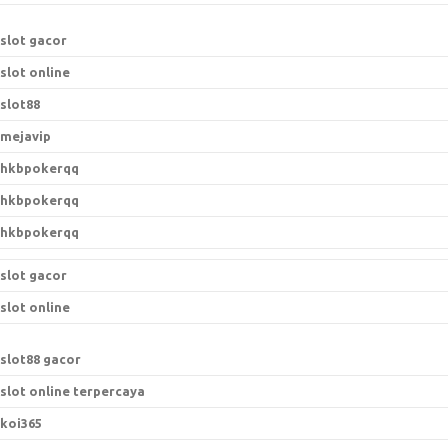
slot gacor
slot online
slot88
mejavip
hkbpokerqq
hkbpokerqq
hkbpokerqq
slot gacor
slot online
slot88 gacor
slot online terpercaya
koi365