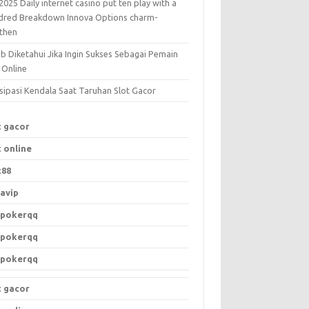
2025 Daily internet casino put ten play with a
dred Breakdown Innova Options charm-
then
b Diketahui Jika Ingin Sukses Sebagai Pemain
 Online
isipasi Kendala Saat Taruhan Slot Gacor
t gacor
t online
t88
avip
bpokerqq
bpokerqq
bpokerqq
t gacor