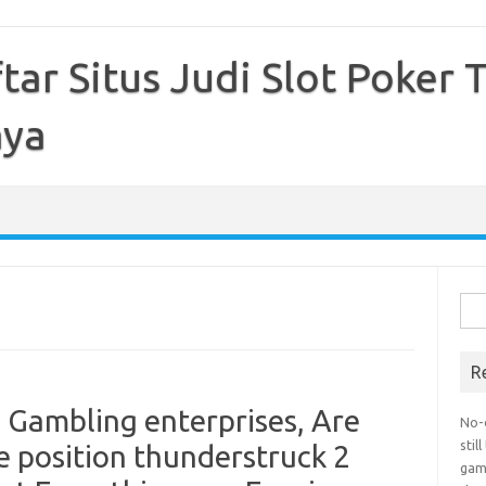
tar Situs Judi Slot Poker 
aya
Sea
for:
R
 Gambling enterprises, Are
No-
stil
ine position thunderstruck 2
gam