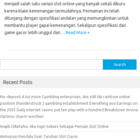
menjadi salah satu variasi slot online yang banyak sekali diburu
karena klaim kemenangan termudahnya. Permainan ini telah
ditunjang dengan spesifikasi andalan yang memungkinkan untuk
membantu player gapai kemenangan. Sekalipun spesifikasi dari
game gacor lebih unggul dari…
Read More »
S
e
a
Recent Posts
r
c
No-deposit A lot more Gambling enterprises, Are still tiki rainbow online
h
position thunderstruck 2 gambling establishment Everything you Earnings on
f
the 2025 Daily internet casino put ten play with a hundred Breakdown Innova
o
Options charm-worthen
r
Wajib Diketahui Jika Ingin Sukses Sebagai Pemain Slot Online
:
Antisipasi Kendala Saat Taruhan Slot Gacor