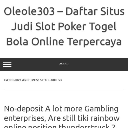
Skip
to
Oleole303 – Daftar Situs
content
Judi Slot Poker Togel
Bola Online Terpercaya
Menu
CATEGORY ARCHIVES:
SITUS JUDI 53
No-deposit A lot more Gambling
enterprises, Are still tiki rainbow
online position thunderstruck 2