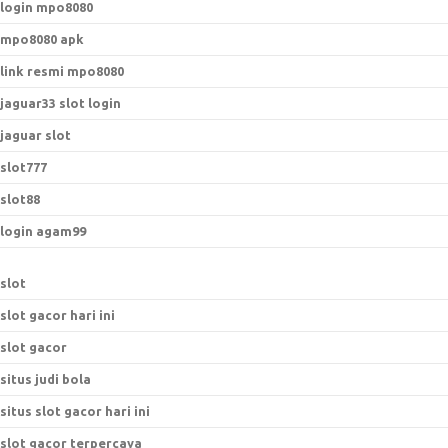
login mpo8080
mpo8080 apk
link resmi mpo8080
jaguar33 slot login
jaguar slot
slot777
slot88
login agam99
slot
slot gacor hari ini
slot gacor
situs judi bola
situs slot gacor hari ini
slot gacor terpercaya