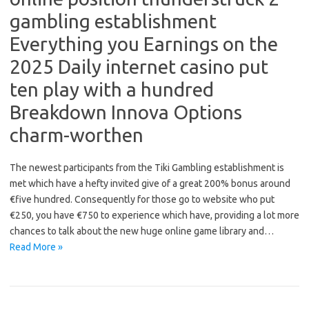
gambling establishment
Everything you Earnings on the
2025 Daily internet casino put
ten play with a hundred
Breakdown Innova Options
charm-worthen
The newest participants from the Tiki Gambling establishment is
met which have a hefty invited give of a great 200% bonus around
€five hundred. Consequently for those go to website who put
€250, you have €750 to experience which have, providing a lot more
chances to talk about the new huge online game library and…
Read More »