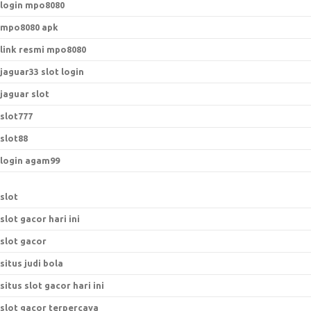
login mpo8080
mpo8080 apk
link resmi mpo8080
jaguar33 slot login
jaguar slot
slot777
slot88
login agam99
slot
slot gacor hari ini
slot gacor
situs judi bola
situs slot gacor hari ini
slot gacor terpercaya