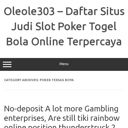
Skip
to
Oleole303 – Daftar Situs
content
Judi Slot Poker Togel
Bola Online Terpercaya
Menu
CATEGORY ARCHIVES:
POKER TEXSAS BOYA
No-deposit A lot more Gambling
enterprises, Are still tiki rainbow
online position thunderstruck 2