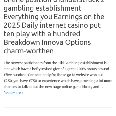
gambling establishment
Everything you Earnings on the
2025 Daily internet casino put
ten play with a hundred
Breakdown Innova Options
charm-worthen
The newest participants from the Tiki Gambling establishment is
met which have a hefty invited give of a great 200% bonus around
€five hundred. Consequently for those go to website who put
€250, you have €750 to experience which have, providing a lot more
chances to talk about the new huge online game library and…
Read More »