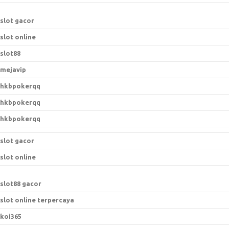
slot gacor
slot online
slot88
mejavip
hkbpokerqq
hkbpokerqq
hkbpokerqq
slot gacor
slot online
slot88 gacor
slot online terpercaya
koi365