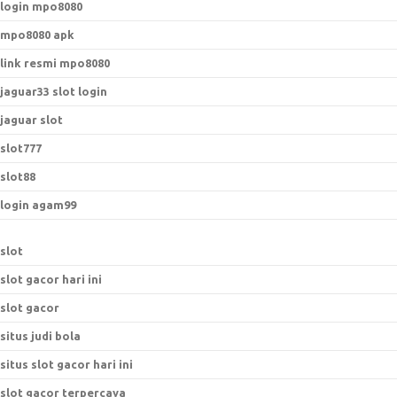
login mpo8080
mpo8080 apk
link resmi mpo8080
jaguar33 slot login
jaguar slot
slot777
slot88
login agam99
slot
slot gacor hari ini
slot gacor
situs judi bola
situs slot gacor hari ini
slot gacor terpercaya