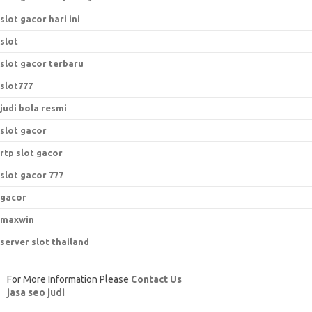
slot gacor hari ini
slot
slot gacor terbaru
slot777
judi bola resmi
slot gacor
rtp slot gacor
slot gacor 777
gacor
maxwin
server slot thailand
For More Information Please
Contact Us
jasa seo judi