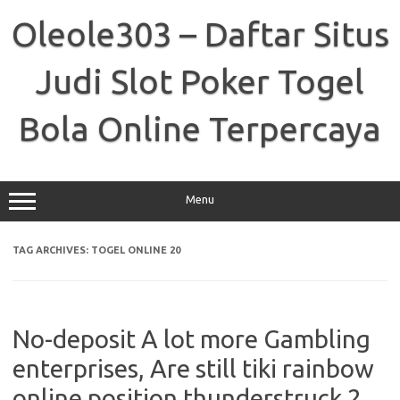
Skip
to
Oleole303 – Daftar Situs
content
Judi Slot Poker Togel
Bola Online Terpercaya
Menu
TAG ARCHIVES:
TOGEL ONLINE 20
No-deposit A lot more Gambling
enterprises, Are still tiki rainbow
online position thunderstruck 2