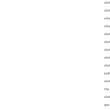
slo
slo
sit
sit
slo
slo
slo
slo
slo
jud
slo
rtp
slo
gac