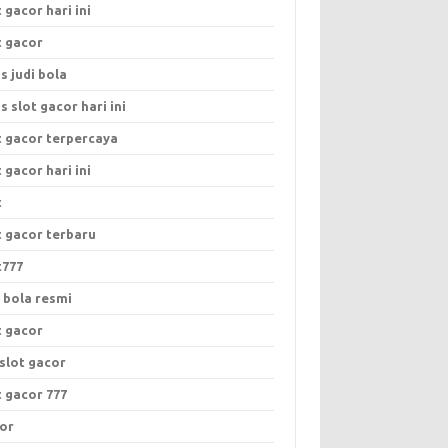
t gacor hari ini
t gacor
us judi bola
us slot gacor hari ini
t gacor terpercaya
t gacor hari ini
t
t gacor terbaru
t777
i bola resmi
t gacor
 slot gacor
t gacor 777
or