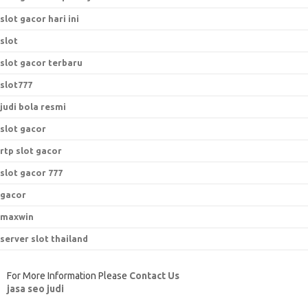
slot gacor hari ini
slot
slot gacor terbaru
slot777
judi bola resmi
slot gacor
rtp slot gacor
slot gacor 777
gacor
maxwin
server slot thailand
For More Information Please
Contact Us
jasa seo judi