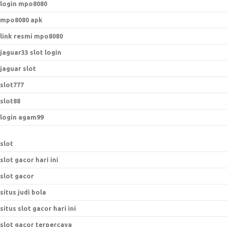
login mpo8080
mpo8080 apk
link resmi mpo8080
jaguar33 slot login
jaguar slot
slot777
slot88
login agam99
slot
slot gacor hari ini
slot gacor
situs judi bola
situs slot gacor hari ini
slot gacor terpercaya