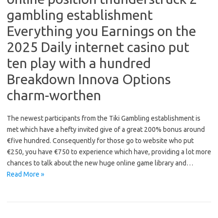
gambling establishment
Everything you Earnings on the
2025 Daily internet casino put
ten play with a hundred
Breakdown Innova Options
charm-worthen
The newest participants from the Tiki Gambling establishment is
met which have a hefty invited give of a great 200% bonus around
€five hundred. Consequently for those go to website who put
€250, you have €750 to experience which have, providing a lot more
chances to talk about the new huge online game library and…
Read More »