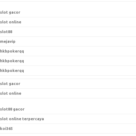
slot gacor
slot online
slot88
mejavip
hkbpokerqq
hkbpokerqq
hkbpokerqq
slot gacor
slot online
slot88 gacor
slot online terpercaya
koi365