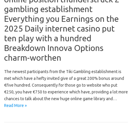
gambling establishment
Everything you Earnings on the
2025 Daily internet casino put
ten play with a hundred
Breakdown Innova Options
charm-worthen
The newest participants from the Tiki Gambling establishment is
met which have a hefty invited give of a great 200% bonus around
€five hundred. Consequently for those go to website who put
€250, you have €750 to experience which have, providing a lot more
chances to talk about the new huge online game library and…
Read More »