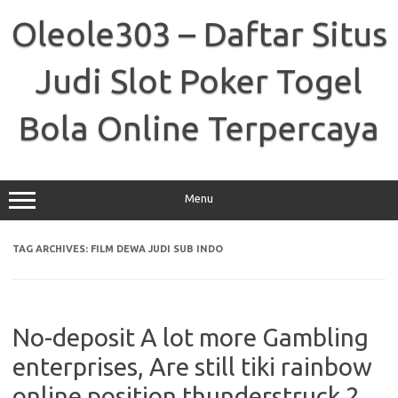
Skip
to
Oleole303 – Daftar Situs
content
Judi Slot Poker Togel
Bola Online Terpercaya
Menu
TAG ARCHIVES:
FILM DEWA JUDI SUB INDO
No-deposit A lot more Gambling
enterprises, Are still tiki rainbow
online position thunderstruck 2