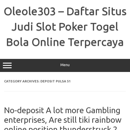
Skip
to
Oleole303 – Daftar Situs
content
Judi Slot Poker Togel
Bola Online Terpercaya
Menu
CATEGORY ARCHIVES:
DEPOSIT PULSA 51
No-deposit A lot more Gambling
enterprises, Are still tiki rainbow
online position thunderstruck 2