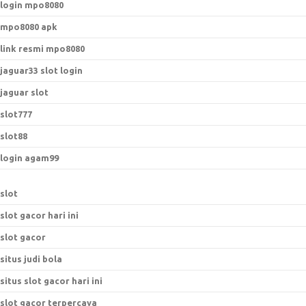
login mpo8080
mpo8080 apk
link resmi mpo8080
jaguar33 slot login
jaguar slot
slot777
slot88
login agam99
slot
slot gacor hari ini
slot gacor
situs judi bola
situs slot gacor hari ini
slot gacor terpercaya