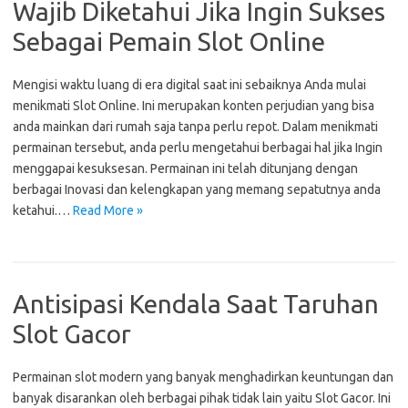
Wajib Diketahui Jika Ingin Sukses
Sebagai Pemain Slot Online
Mengisi waktu luang di era digital saat ini sebaiknya Anda mulai
menikmati Slot Online. Ini merupakan konten perjudian yang bisa
anda mainkan dari rumah saja tanpa perlu repot. Dalam menikmati
permainan tersebut, anda perlu mengetahui berbagai hal jika Ingin
menggapai kesuksesan. Permainan ini telah ditunjang dengan
berbagai Inovasi dan kelengkapan yang memang sepatutnya anda
ketahui.…
Read More »
Antisipasi Kendala Saat Taruhan
Slot Gacor
Permainan slot modern yang banyak menghadirkan keuntungan dan
banyak disarankan oleh berbagai pihak tidak lain yaitu Slot Gacor. Ini