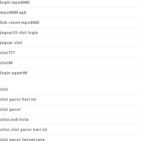
login mpo8080
mpo8080 apk
link resmi mpo8080
jaguar33 slot login
jaguar slot
slot777
slot88
login agam99
slot
slot gacor hari ini
slot gacor
situs judi bola
situs slot gacor hari ini
slot gacor terpercaya