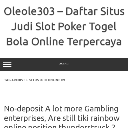
Skip
to
Oleole303 – Daftar Situs
content
Judi Slot Poker Togel
Bola Online Terpercaya
Menu
TAG ARCHIVES:
SITUS JUDI ONLINE 89
No-deposit A lot more Gambling
enterprises, Are still tiki rainbow
online position thunderstruck 2