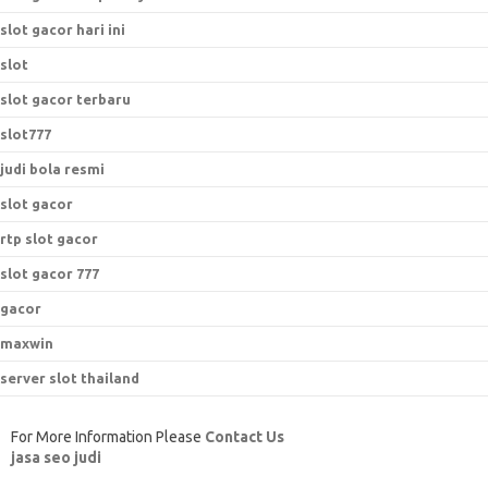
slot gacor hari ini
slot
slot gacor terbaru
slot777
judi bola resmi
slot gacor
rtp slot gacor
slot gacor 777
gacor
maxwin
server slot thailand
For More Information Please
Contact Us
jasa seo judi