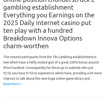
gambling establishment
Everything you Earnings on the
2025 Daily internet casino put
ten play with a hundred
Breakdown Innova Options
charm-worthen
The newest participants from the Tiki Gambling establishment is
met which have a hefty invited give of a great 200% bonus around
€five hundred. Consequently for those go to website who put
€250, you have €750 to experience which have, providing a lot more
chances to talk about the new huge online game library and…
Read More »