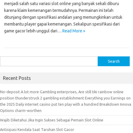
menjadi salah satu variasi slot online yang banyak sekali diburu
karena klaim kemenangan termudahnya. Permainan ini telah
ditunjang dengan spesifikasi andalan yang memungkinkan untuk
membantu player gapai kemenangan. Sekalipun spesifikasi dari
game gacor lebih unggul dari…
Read More »
S
e
a
Recent Posts
r
c
No-deposit A lot more Gambling enterprises, Are still tiki rainbow online
h
position thunderstruck 2 gambling establishment Everything you Earnings on
f
the 2025 Daily internet casino put ten play with a hundred Breakdown Innova
o
Options charm-worthen
r
Wajib Diketahui Jika Ingin Sukses Sebagai Pemain Slot Online
:
Antisipasi Kendala Saat Taruhan Slot Gacor