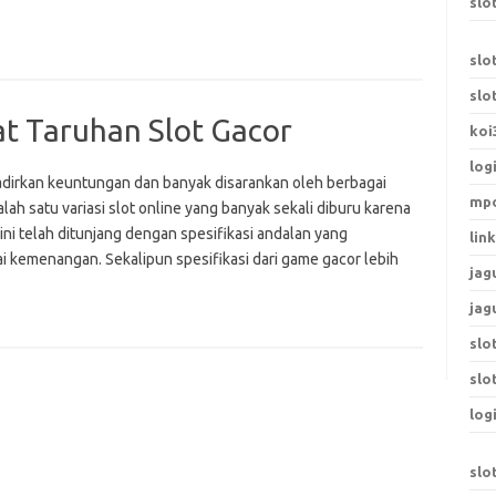
slo
slo
slo
at Taruhan Slot Gacor
koi
log
dirkan keuntungan dan banyak disarankan oleh berbagai
mpo
 salah satu variasi slot online yang banyak sekali diburu karena
i telah ditunjang dengan spesifikasi andalan yang
lin
kemenangan. Sekalipun spesifikasi dari game gacor lebih
jag
jag
slo
slo
log
slo