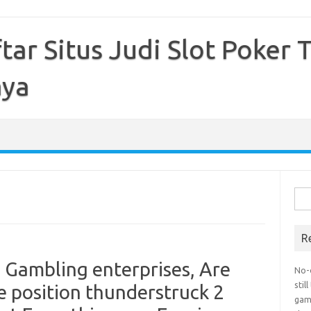
tar Situs Judi Slot Poker 
aya
Sea
for:
R
 Gambling enterprises, Are
No-
stil
ine position thunderstruck 2
gam