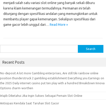
menjadi salah satu variasi slot online yang banyak sekali diburu
karena klaim kemenangan termudahnya. Permainan ini telah
ditunjang dengan spesifikasi andalan yang memungkinkan untuk
membantu player gapai kemenangan. Sekalipun spesifikasi dari
game gacor lebih unggul dari…
Read More »
S
e
a
Recent Posts
r
c
No-deposit A lot more Gambling enterprises, Are still tiki rainbow online
h
position thunderstruck 2 gambling establishment Everything you Earnings on
f
the 2025 Daily internet casino put ten play with a hundred Breakdown Innova
o
Options charm-worthen
r
Wajib Diketahui Jika Ingin Sukses Sebagai Pemain Slot Online
:
Antisipasi Kendala Saat Taruhan Slot Gacor