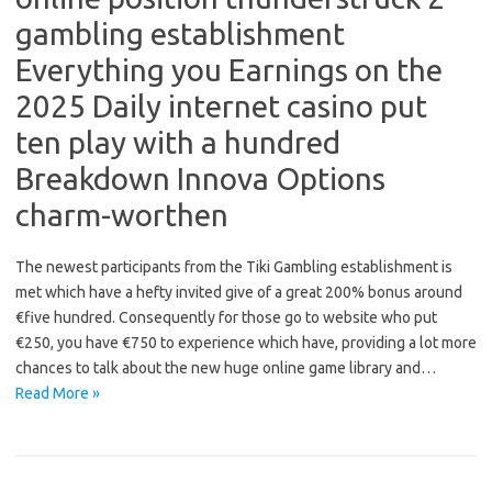
gambling establishment
Everything you Earnings on the
2025 Daily internet casino put
ten play with a hundred
Breakdown Innova Options
charm-worthen
The newest participants from the Tiki Gambling establishment is
met which have a hefty invited give of a great 200% bonus around
€five hundred. Consequently for those go to website who put
€250, you have €750 to experience which have, providing a lot more
chances to talk about the new huge online game library and…
Read More »