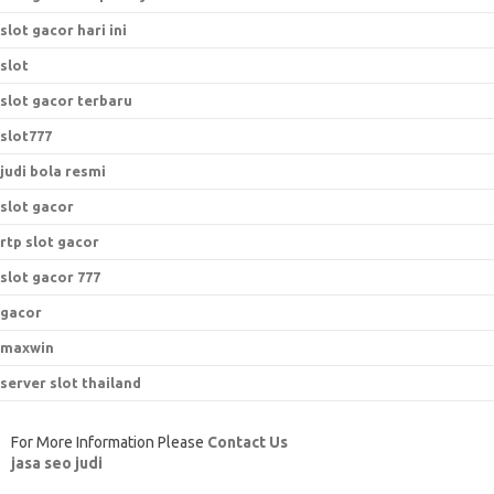
slot gacor hari ini
slot
slot gacor terbaru
slot777
judi bola resmi
slot gacor
rtp slot gacor
slot gacor 777
gacor
maxwin
server slot thailand
For More Information Please
Contact Us
jasa seo judi