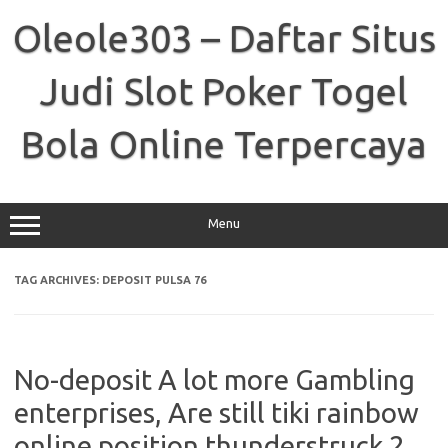
Skip
to
Oleole303 – Daftar Situs
content
Judi Slot Poker Togel
Bola Online Terpercaya
Menu
TAG ARCHIVES:
DEPOSIT PULSA 76
No-deposit A lot more Gambling
enterprises, Are still tiki rainbow
online position thunderstruck 2