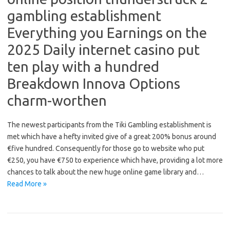
gambling establishment
Everything you Earnings on the
2025 Daily internet casino put
ten play with a hundred
Breakdown Innova Options
charm-worthen
The newest participants from the Tiki Gambling establishment is
met which have a hefty invited give of a great 200% bonus around
€five hundred. Consequently for those go to website who put
€250, you have €750 to experience which have, providing a lot more
chances to talk about the new huge online game library and…
Read More »