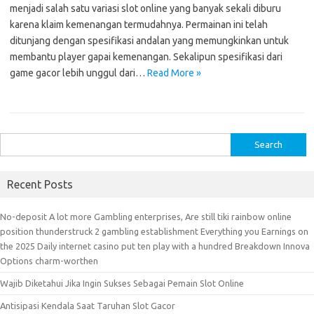
menjadi salah satu variasi slot online yang banyak sekali diburu
karena klaim kemenangan termudahnya. Permainan ini telah
ditunjang dengan spesifikasi andalan yang memungkinkan untuk
membantu player gapai kemenangan. Sekalipun spesifikasi dari
game gacor lebih unggul dari…
Read More »
S
e
a
Recent Posts
r
c
No-deposit A lot more Gambling enterprises, Are still tiki rainbow online
h
position thunderstruck 2 gambling establishment Everything you Earnings on
f
the 2025 Daily internet casino put ten play with a hundred Breakdown Innova
o
Options charm-worthen
r
Wajib Diketahui Jika Ingin Sukses Sebagai Pemain Slot Online
:
Antisipasi Kendala Saat Taruhan Slot Gacor