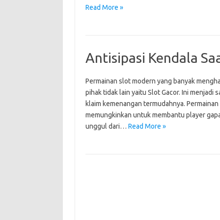
Read More »
Antisipasi Kendala Sa
Permainan slot modern yang banyak mengha
pihak tidak lain yaitu Slot Gacor. Ini menjadi
klaim kemenangan termudahnya. Permainan in
memungkinkan untuk membantu player gapai 
unggul dari…
Read More »