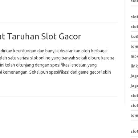
slo
slo
slo
at Taruhan Slot Gacor
koi
log
dirkan keuntungan dan banyak disarankan oleh berbagai
mpo
 salah satu variasi slot online yang banyak sekali diburu karena
i telah ditunjang dengan spesifikasi andalan yang
lin
kemenangan. Sekalipun spesifikasi dari game gacor lebih
jag
jag
slo
slo
log
slo