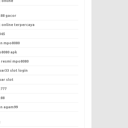
t online
t88 gacor
t online terpercaya
365
in mpo8080
8080 apk
k resmi mpo8080
uar33 slot login
uar slot
t777
t88
in agam99
t