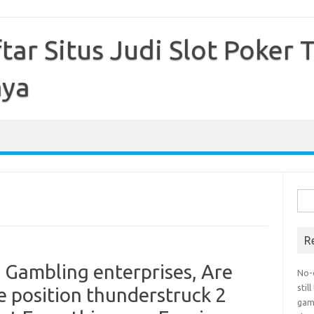
tar Situs Judi Slot Poker 
aya
Sea
for:
R
 Gambling enterprises, Are
No-
stil
ine position thunderstruck 2
gam