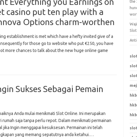
nt Everything you Earnings on
the 
hun
t casino put ten play with a
wor
nnova Options charm-worthen
Waji
Slot
ng establishment is met which have a hefty invited give of a
Ant
nsequently for those go to website who put €250, you have
 lot more chances to talk about the new huge online game
slo
slo
slo
mej
Ingin Sukses Sebagai Pemain
hk
hk
sebaiknya Anda mulai menikmati Slot Online. Ini merupakan
hk
ri rumah saja tanpa perlu repot. Dalam menikmati permainan
l jika Ingin menggapai kesuksesan. Permainan ini telah
slo
engkapan yang memang sepatutnya anda ketahui.…