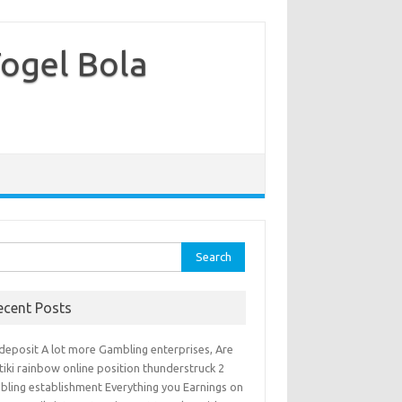
Togel Bola
rch
ecent Posts
deposit A lot more Gambling enterprises, Are
l tiki rainbow online position thunderstruck 2
bling establishment Everything you Earnings on