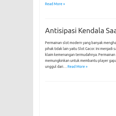
Read More »
Antisipasi Kendala Sa
Permainan slot modern yang banyak mengha
pihak tidak lain yaitu Slot Gacor. Ini menjadi
klaim kemenangan termudahnya. Permainan in
memungkinkan untuk membantu player gapai 
unggul dari…
Read More »