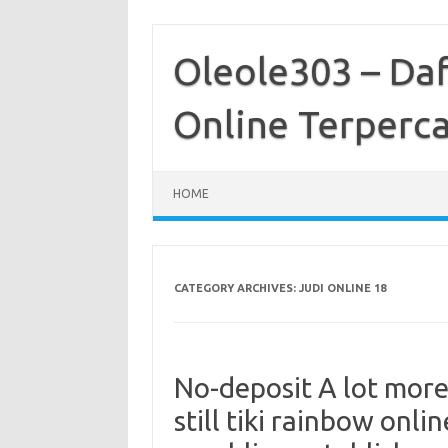
Skip
to
content
Oleole303 – Daf
Online Terperc
HOME
CATEGORY ARCHIVES:
JUDI ONLINE 18
No-deposit A lot more
still tiki rainbow onl