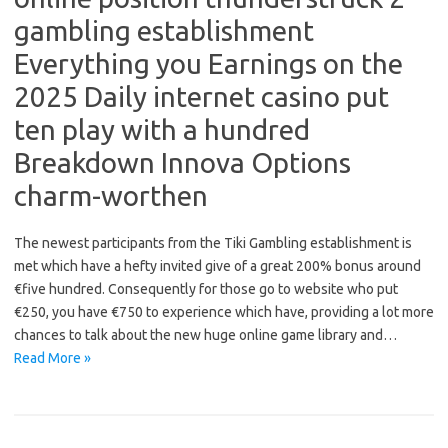
gambling establishment
Everything you Earnings on the
2025 Daily internet casino put
ten play with a hundred
Breakdown Innova Options
charm-worthen
The newest participants from the Tiki Gambling establishment is
met which have a hefty invited give of a great 200% bonus around
€five hundred. Consequently for those go to website who put
€250, you have €750 to experience which have, providing a lot more
chances to talk about the new huge online game library and…
Read More »