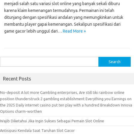
menjadi salah satu variasi slot online yang banyak sekali diburu
karena klaim kemenangan termudahnya. Permainan ini telah
ditunjang dengan spesifikasi andalan yang memungkinkan untuk
membantu player gapai kemenangan. Sekalipun spesifikasi dari
game gacor lebih unggul dari…
Read More »
S
e
a
Recent Posts
r
c
No-deposit A lot more Gambling enterprises, Are still tiki rainbow online
h
position thunderstruck 2 gambling establishment Everything you Earnings on
f
the 2025 Daily internet casino put ten play with a hundred Breakdown Innova
o
Options charm-worthen
r
Wajib Diketahui Jika Ingin Sukses Sebagai Pemain Slot Online
:
Antisipasi Kendala Saat Taruhan Slot Gacor