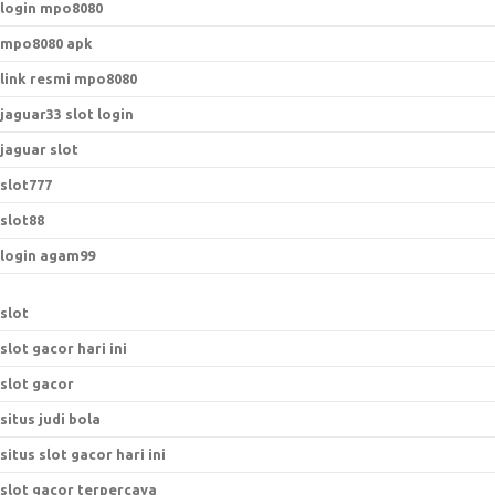
login mpo8080
mpo8080 apk
link resmi mpo8080
jaguar33 slot login
jaguar slot
slot777
slot88
login agam99
slot
slot gacor hari ini
slot gacor
situs judi bola
situs slot gacor hari ini
slot gacor terpercaya