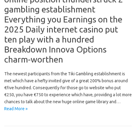
gambling establishment
Everything you Earnings on the
2025 Daily internet casino put
ten play with a hundred
Breakdown Innova Options
charm-worthen
The newest participants from the Tiki Gambling establishment is
met which have a hefty invited give of a great 200% bonus around
€five hundred. Consequently for those go to website who put
€250, you have €750 to experience which have, providing a lot more
chances to talk about the new huge online game library and…
Read More »