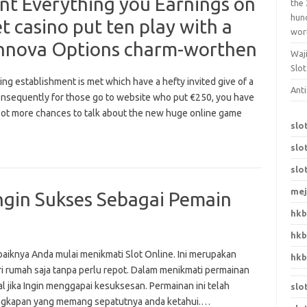
nt Everything you Earnings on
the 
hun
t casino put ten play with a
wor
nnova Options charm-worthen
Waji
Slot
ng establishment is met which have a hefty invited give of a
Ant
nsequently for those go to website who put €250, you have
 lot more chances to talk about the new huge online game
slo
slo
slo
mej
Ingin Sukses Sebagai Pemain
hk
hk
sebaiknya Anda mulai menikmati Slot Online. Ini merupakan
hk
ri rumah saja tanpa perlu repot. Dalam menikmati permainan
l jika Ingin menggapai kesuksesan. Permainan ini telah
slo
engkapan yang memang sepatutnya anda ketahui.…