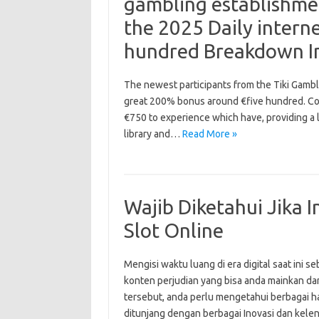
gambling establishme
the 2025 Daily interne
hundred Breakdown I
The newest participants from the Tiki Gambli
great 200% bonus around €five hundred. Co
€750 to experience which have, providing a
library and…
Read More »
Wajib Diketahui Jika 
Slot Online
Mengisi waktu luang di era digital saat ini 
konten perjudian yang bisa anda mainkan da
tersebut, anda perlu mengetahui berbagai ha
ditunjang dengan berbagai Inovasi dan kel