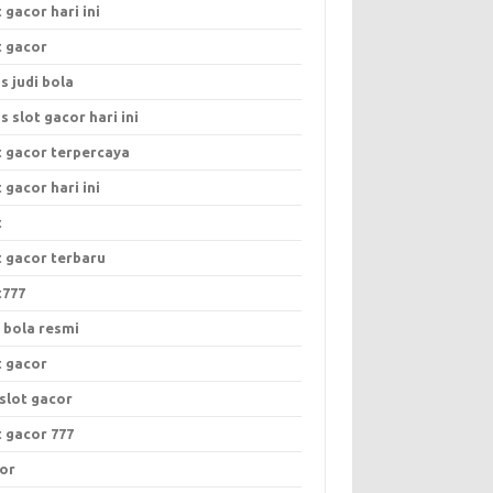
t gacor hari ini
t gacor
us judi bola
us slot gacor hari ini
t gacor terpercaya
t gacor hari ini
t
t gacor terbaru
t777
i bola resmi
t gacor
 slot gacor
t gacor 777
or