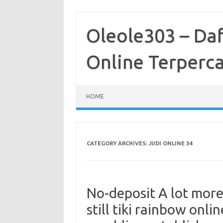
Skip
to
content
Oleole303 – Daf
Online Terperc
HOME
CATEGORY ARCHIVES:
JUDI ONLINE 34
No-deposit A lot more
still tiki rainbow onl