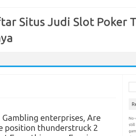
tar Situs Judi Slot Poker 
aya
Sea
for:
R
 Gambling enterprises, Are
No-
stil
ine position thunderstruck 2
gam