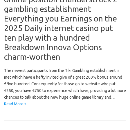
gambling establishment
Everything you Earnings on the
2025 Daily internet casino put
ten play with a hundred
Breakdown Innova Options
charm-worthen
The newest participants from the Tiki Gambling establishment is
met which have a hefty invited give of a great 200% bonus around
€five hundred. Consequently for those go to website who put
€250, you have €750 to experience which have, providing a lot more
chances to talk about the new huge online game library and…
Read More »