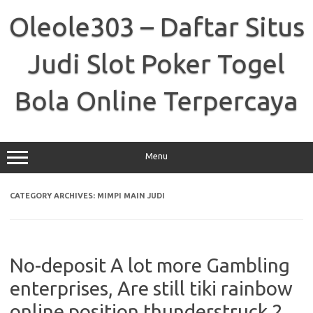
Skip
to
Oleole303 – Daftar Situs
content
Judi Slot Poker Togel
Bola Online Terpercaya
Menu
CATEGORY ARCHIVES:
MIMPI MAIN JUDI
No-deposit A lot more Gambling
enterprises, Are still tiki rainbow
online position thunderstruck 2