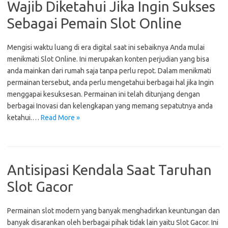
Wajib Diketahui Jika Ingin Sukses
Sebagai Pemain Slot Online
Mengisi waktu luang di era digital saat ini sebaiknya Anda mulai
menikmati Slot Online. Ini merupakan konten perjudian yang bisa
anda mainkan dari rumah saja tanpa perlu repot. Dalam menikmati
permainan tersebut, anda perlu mengetahui berbagai hal jika Ingin
menggapai kesuksesan. Permainan ini telah ditunjang dengan
berbagai Inovasi dan kelengkapan yang memang sepatutnya anda
ketahui.…
Read More »
Antisipasi Kendala Saat Taruhan
Slot Gacor
Permainan slot modern yang banyak menghadirkan keuntungan dan
banyak disarankan oleh berbagai pihak tidak lain yaitu Slot Gacor. Ini