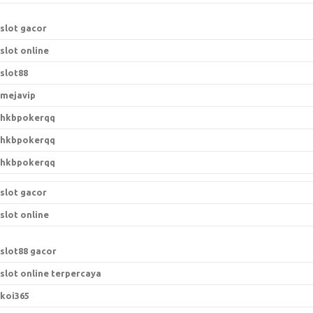
slot gacor
slot online
slot88
mejavip
hkbpokerqq
hkbpokerqq
hkbpokerqq
slot gacor
slot online
slot88 gacor
slot online terpercaya
koi365