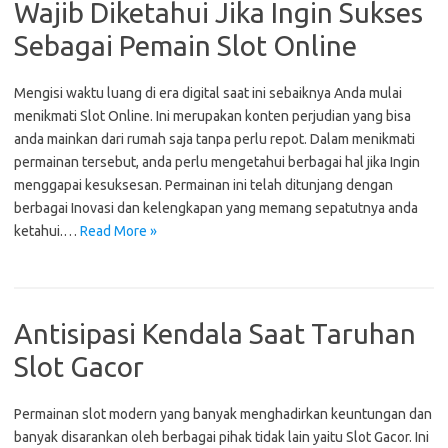
Wajib Diketahui Jika Ingin Sukses
Sebagai Pemain Slot Online
Mengisi waktu luang di era digital saat ini sebaiknya Anda mulai
menikmati Slot Online. Ini merupakan konten perjudian yang bisa
anda mainkan dari rumah saja tanpa perlu repot. Dalam menikmati
permainan tersebut, anda perlu mengetahui berbagai hal jika Ingin
menggapai kesuksesan. Permainan ini telah ditunjang dengan
berbagai Inovasi dan kelengkapan yang memang sepatutnya anda
ketahui.…
Read More »
Antisipasi Kendala Saat Taruhan
Slot Gacor
Permainan slot modern yang banyak menghadirkan keuntungan dan
banyak disarankan oleh berbagai pihak tidak lain yaitu Slot Gacor. Ini