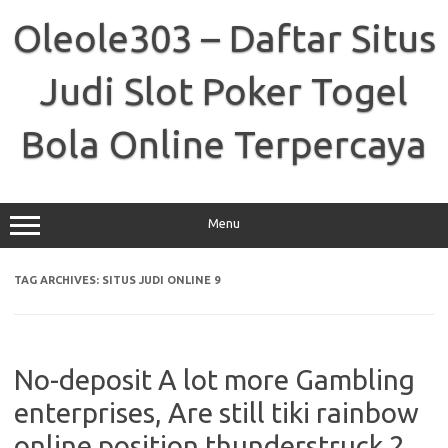
Skip
to
Oleole303 – Daftar Situs
content
Judi Slot Poker Togel
Bola Online Terpercaya
Menu
TAG ARCHIVES:
SITUS JUDI ONLINE 9
No-deposit A lot more Gambling
enterprises, Are still tiki rainbow
online position thunderstruck 2