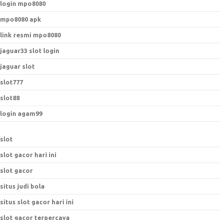
login mpo8080
mpo8080 apk
link resmi mpo8080
jaguar33 slot login
jaguar slot
slot777
slot88
login agam99
slot
slot gacor hari ini
slot gacor
situs judi bola
situs slot gacor hari ini
slot gacor terpercaya