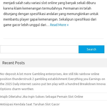
menjadi salah satu variasi slot online yang banyak sekali diburu
karena klaim kemenangan termudahnya. Permainan ini telah
ditunjang dengan spesifikasi andalan yang memungkinkan untuk
membantu player gapai kemenangan. Sekalipun spesifikasi dari
game gacor lebih unggul dari…
Read More »
S
e
a
Recent Posts
r
c
No-deposit A lot more Gambling enterprises, Are still tiki rainbow online
h
position thunderstruck 2 gambling establishment Everything you Earnings on
f
the 2025 Daily internet casino put ten play with a hundred Breakdown Innova
o
Options charm-worthen
r
Wajib Diketahui Jika Ingin Sukses Sebagai Pemain Slot Online
:
Antisipasi Kendala Saat Taruhan Slot Gacor