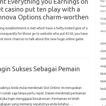
nt Everything you Earnings on
the 
hun
t casino put ten play with a
wor
nnova Options charm-worthen
Waji
Slot
ng establishment is met which have a hefty invited give of a
Ant
nsequently for those go to website who put €250, you have
 lot more chances to talk about the new huge online game
slo
slo
slo
mej
Ingin Sukses Sebagai Pemain
hk
hk
sebaiknya Anda mulai menikmati Slot Online. Ini merupakan
hk
ri rumah saja tanpa perlu repot. Dalam menikmati permainan
l jika Ingin menggapai kesuksesan. Permainan ini telah
slo
engkapan yang memang sepatutnya anda ketahui.…