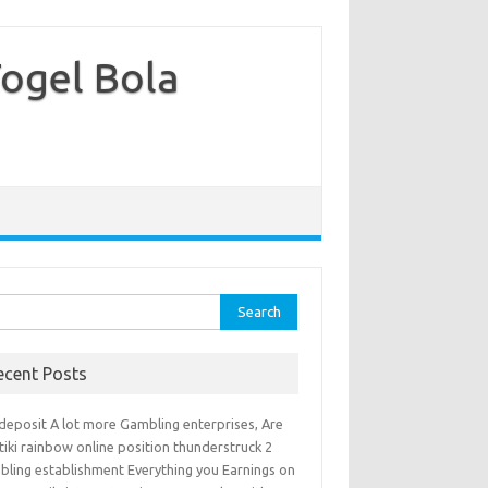
Togel Bola
rch
ecent Posts
deposit A lot more Gambling enterprises, Are
l tiki rainbow online position thunderstruck 2
bling establishment Everything you Earnings on