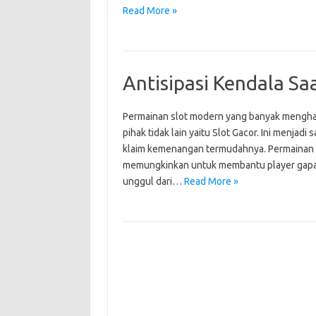
Read More »
Antisipasi Kendala Sa
Permainan slot modern yang banyak mengha
pihak tidak lain yaitu Slot Gacor. Ini menjadi
klaim kemenangan termudahnya. Permainan in
memungkinkan untuk membantu player gapai 
unggul dari…
Read More »