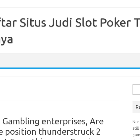
tar Situs Judi Slot Poker 
aya
Sea
for:
R
 Gambling enterprises, Are
No-
stil
ine position thunderstruck 2
gam