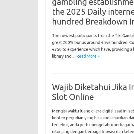
gambling establishme
the 2025 Daily interne
hundred Breakdown I
The newest participants from the Tiki Gambli
great 200% bonus around €five hundred. Co
€750 to experience which have, providing a
library and…
Read More »
Wajib Diketahui Jika 
Slot Online
Mengisi waktu luang di era digital saat ini 
konten perjudian yang bisa anda mainkan da
tersebut, anda perlu mengetahui berbagai ha
ditunjang dengan berbagai Inovasi dan kel