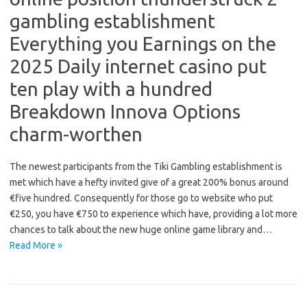
gambling establishment
Everything you Earnings on the
2025 Daily internet casino put
ten play with a hundred
Breakdown Innova Options
charm-worthen
The newest participants from the Tiki Gambling establishment is
met which have a hefty invited give of a great 200% bonus around
€five hundred. Consequently for those go to website who put
€250, you have €750 to experience which have, providing a lot more
chances to talk about the new huge online game library and…
Read More »