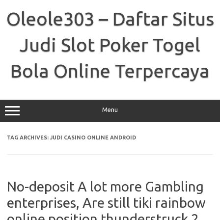
Skip
to
Oleole303 – Daftar Situs
content
Judi Slot Poker Togel
Bola Online Terpercaya
Menu
TAG ARCHIVES:
JUDI CASINO ONLINE ANDROID
No-deposit A lot more Gambling
enterprises, Are still tiki rainbow
online position thunderstruck 2