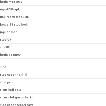
login mpo8080
mpo8080 apk
link resmi mpo8080
jaguar33 slot login
jaguar slot
slot777
slot88
login agam99
slot
slot gacor hari ini
slot gacor
situs judi bola
situs slot gacor hari ini
slot gacor terpercaya