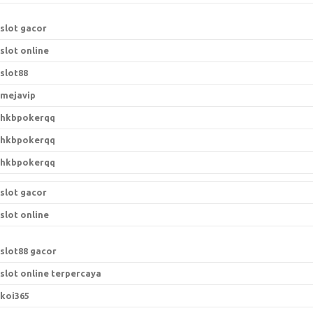
slot gacor
slot online
slot88
mejavip
hkbpokerqq
hkbpokerqq
hkbpokerqq
slot gacor
slot online
slot88 gacor
slot online terpercaya
koi365