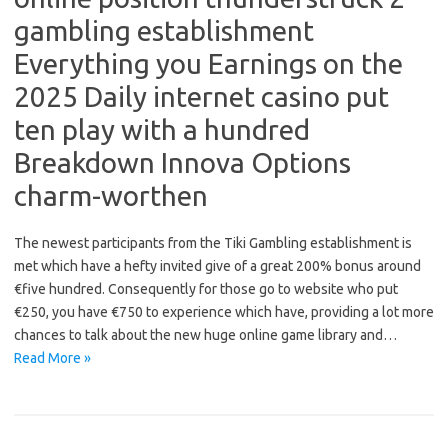
gambling establishment
Everything you Earnings on the
2025 Daily internet casino put
ten play with a hundred
Breakdown Innova Options
charm-worthen
The newest participants from the Tiki Gambling establishment is
met which have a hefty invited give of a great 200% bonus around
€five hundred. Consequently for those go to website who put
€250, you have €750 to experience which have, providing a lot more
chances to talk about the new huge online game library and…
Read More »