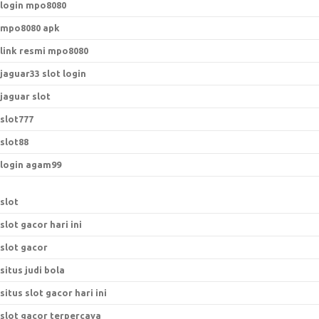
login mpo8080
mpo8080 apk
link resmi mpo8080
jaguar33 slot login
jaguar slot
slot777
slot88
login agam99
slot
slot gacor hari ini
slot gacor
situs judi bola
situs slot gacor hari ini
slot gacor terpercaya