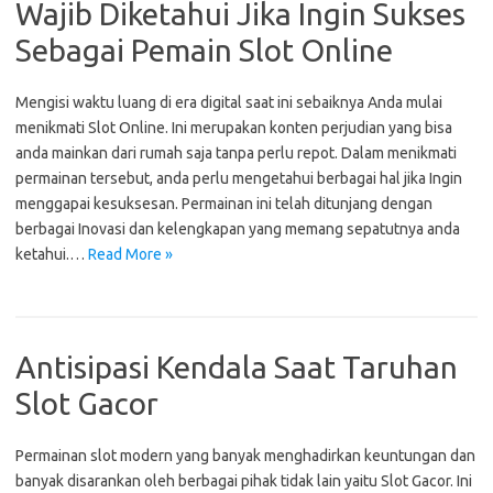
Wajib Diketahui Jika Ingin Sukses
Sebagai Pemain Slot Online
Mengisi waktu luang di era digital saat ini sebaiknya Anda mulai
menikmati Slot Online. Ini merupakan konten perjudian yang bisa
anda mainkan dari rumah saja tanpa perlu repot. Dalam menikmati
permainan tersebut, anda perlu mengetahui berbagai hal jika Ingin
menggapai kesuksesan. Permainan ini telah ditunjang dengan
berbagai Inovasi dan kelengkapan yang memang sepatutnya anda
ketahui.…
Read More »
Antisipasi Kendala Saat Taruhan
Slot Gacor
Permainan slot modern yang banyak menghadirkan keuntungan dan
banyak disarankan oleh berbagai pihak tidak lain yaitu Slot Gacor. Ini