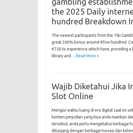
gambling establishme
the 2025 Daily interne
hundred Breakdown I
The newest participants from the Tiki Gambli
great 200% bonus around €five hundred. Co
€750 to experience which have, providing a
library and…
Read More »
Wajib Diketahui Jika 
Slot Online
Mengisi waktu luang di era digital saat ini 
konten perjudian yang bisa anda mainkan da
tersebut, anda perlu mengetahui berbagai ha
ditunjang dengan berbagai Inovasi dan kel