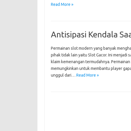
Read More »
Antisipasi Kendala Sa
Permainan slot modern yang banyak mengha
pihak tidak lain yaitu Slot Gacor. Ini menjadi
klaim kemenangan termudahnya. Permainan in
memungkinkan untuk membantu player gapai 
unggul dari…
Read More »