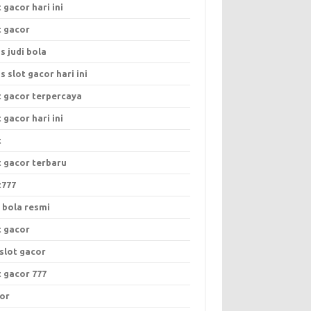
t gacor hari ini
t gacor
us judi bola
us slot gacor hari ini
t gacor terpercaya
t gacor hari ini
t
t gacor terbaru
t777
i bola resmi
t gacor
 slot gacor
t gacor 777
or