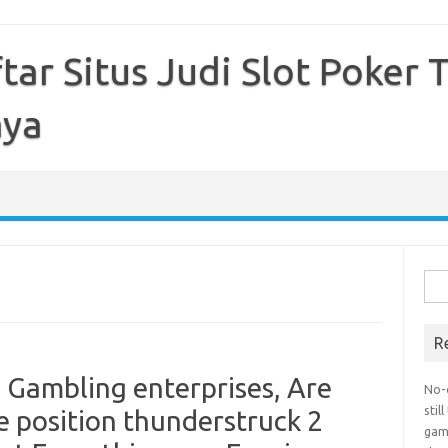
tar Situs Judi Slot Poker 
aya
Sea
for:
R
 Gambling enterprises, Are
No-
stil
ine position thunderstruck 2
gam