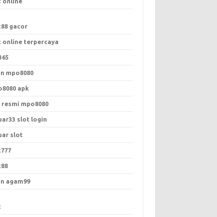
t online
t88 gacor
t online terpercaya
365
in mpo8080
8080 apk
k resmi mpo8080
uar33 slot login
uar slot
t777
t88
in agam99
t