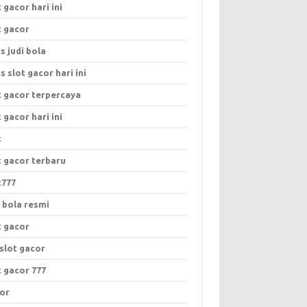
t gacor hari ini
t gacor
us judi bola
us slot gacor hari ini
t gacor terpercaya
t gacor hari ini
t
t gacor terbaru
t777
i bola resmi
t gacor
 slot gacor
t gacor 777
or