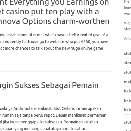
nt Everything you Earnings on
the 
hun
t casino put ten play with a
wor
nnova Options charm-worthen
Waji
Slot
ng establishment is met which have a hefty invited give of a
Ant
nsequently for those go to website who put €250, you have
 lot more chances to talk about the new huge online game
slo
slo
slo
mej
Ingin Sukses Sebagai Pemain
hk
hk
sebaiknya Anda mulai menikmati Slot Online. Ini merupakan
hk
ri rumah saja tanpa perlu repot. Dalam menikmati permainan
l jika Ingin menggapai kesuksesan. Permainan ini telah
slo
engkapan yang memang sepatutnya anda ketahui.…