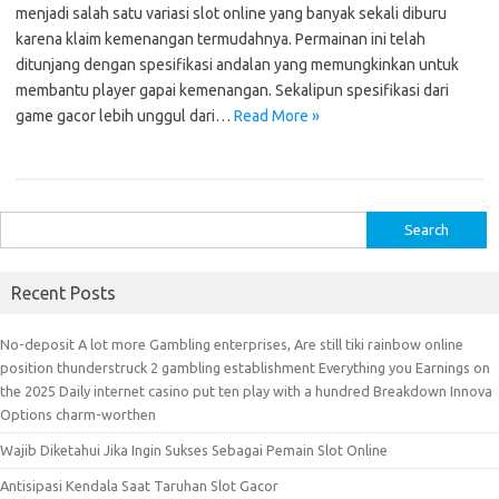
menjadi salah satu variasi slot online yang banyak sekali diburu
karena klaim kemenangan termudahnya. Permainan ini telah
ditunjang dengan spesifikasi andalan yang memungkinkan untuk
membantu player gapai kemenangan. Sekalipun spesifikasi dari
game gacor lebih unggul dari…
Read More »
S
e
a
Recent Posts
r
c
No-deposit A lot more Gambling enterprises, Are still tiki rainbow online
h
position thunderstruck 2 gambling establishment Everything you Earnings on
f
the 2025 Daily internet casino put ten play with a hundred Breakdown Innova
o
Options charm-worthen
r
Wajib Diketahui Jika Ingin Sukses Sebagai Pemain Slot Online
:
Antisipasi Kendala Saat Taruhan Slot Gacor