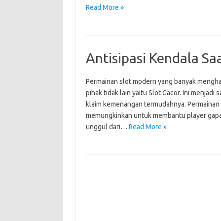
Read More »
Antisipasi Kendala Sa
Permainan slot modern yang banyak mengha
pihak tidak lain yaitu Slot Gacor. Ini menjadi
klaim kemenangan termudahnya. Permainan in
memungkinkan untuk membantu player gapai 
unggul dari…
Read More »