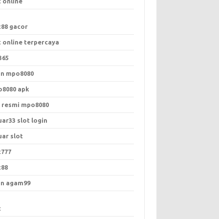
t online
t88 gacor
t online terpercaya
365
in mpo8080
8080 apk
k resmi mpo8080
uar33 slot login
uar slot
t777
t88
in agam99
t