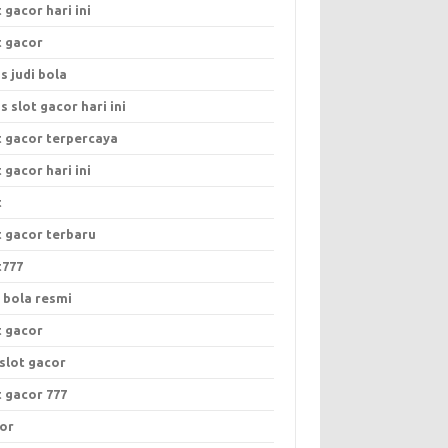
t gacor hari ini
t gacor
us judi bola
us slot gacor hari ini
t gacor terpercaya
t gacor hari ini
t
t gacor terbaru
t777
i bola resmi
t gacor
 slot gacor
t gacor 777
or