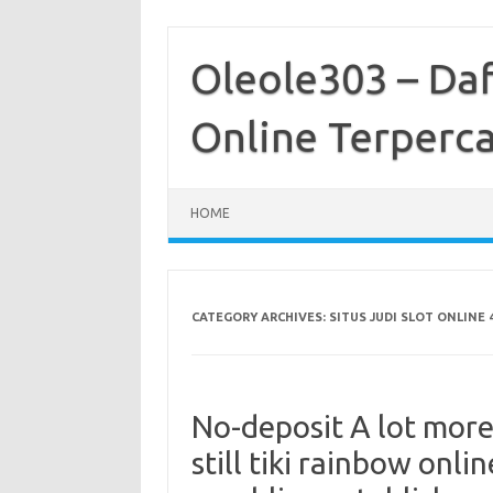
Skip
to
content
Oleole303 – Daf
Online Terperc
HOME
CATEGORY ARCHIVES:
SITUS JUDI SLOT ONLINE 
No-deposit A lot more
still tiki rainbow onl