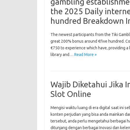
gambling establishme
the 2025 Daily interne
hundred Breakdown I
The newest participants from the Tiki Gambli
great 200% bonus around €five hundred. Co
€750 to experience which have, providing a
library and…
Read More »
Wajib Diketahui Jika 
Slot Online
Mengisi waktu luang di era digital saat ini 
konten perjudian yang bisa anda mainkan da
tersebut, anda perlu mengetahui berbagai ha
ditunjang dengan berbagai Inovasi dan kel