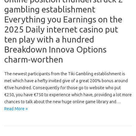
gambling establishment
Everything you Earnings on the
2025 Daily internet casino put
ten play with a hundred
Breakdown Innova Options
charm-worthen
The newest participants from the Tiki Gambling establishment is
met which have a hefty invited give of a great 200% bonus around
€five hundred. Consequently for those go to website who put
€250, you have €750 to experience which have, providing a lot more
chances to talk about the new huge online game library and…
Read More »