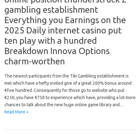
gambling establishment
Everything you Earnings on the
2025 Daily internet casino put
ten play with a hundred
Breakdown Innova Options
charm-worthen
The newest participants from the Tiki Gambling establishment is
met which have a hefty invited give of a great 200% bonus around
€five hundred. Consequently for those go to website who put
€250, you have €750 to experience which have, providing a lot more
chances to talk about the new huge online game library and…
Read More »