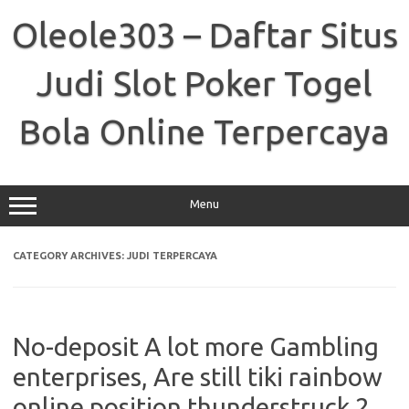
Skip
to
Oleole303 – Daftar Situs
content
Judi Slot Poker Togel
Bola Online Terpercaya
Menu
CATEGORY ARCHIVES:
JUDI TERPERCAYA
No-deposit A lot more Gambling
enterprises, Are still tiki rainbow
online position thunderstruck 2