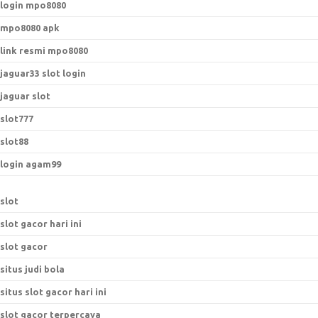
login mpo8080
mpo8080 apk
link resmi mpo8080
jaguar33 slot login
jaguar slot
slot777
slot88
login agam99
slot
slot gacor hari ini
slot gacor
situs judi bola
situs slot gacor hari ini
slot gacor terpercaya