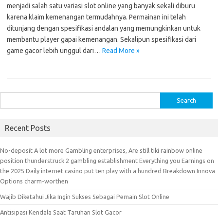
menjadi salah satu variasi slot online yang banyak sekali diburu
karena klaim kemenangan termudahnya. Permainan ini telah
ditunjang dengan spesifikasi andalan yang memungkinkan untuk
membantu player gapai kemenangan. Sekalipun spesifikasi dari
game gacor lebih unggul dari…
Read More »
S
e
a
Recent Posts
r
c
No-deposit A lot more Gambling enterprises, Are still tiki rainbow online
h
position thunderstruck 2 gambling establishment Everything you Earnings on
f
the 2025 Daily internet casino put ten play with a hundred Breakdown Innova
o
Options charm-worthen
r
Wajib Diketahui Jika Ingin Sukses Sebagai Pemain Slot Online
:
Antisipasi Kendala Saat Taruhan Slot Gacor