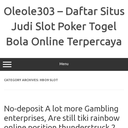
Skip
to
Oleole303 – Daftar Situs
content
Judi Slot Poker Togel
Bola Online Terpercaya
Menu
CATEGORY ARCHIVES:
HBO9 SLOT
No-deposit A lot more Gambling
enterprises, Are still tiki rainbow
online position thunderstruck 2