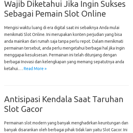
Wajib Diketahui Jika Ingin Sukses
Sebagai Pemain Slot Online
Mengisi waktu luang di era digital saat ini sebaiknya Anda mulai
menikmati Slot Online. Ini merupakan konten perjudian yang bisa
anda mainkan dari rumah saja tanpa perlu repot. Dalam menikmati
permainan tersebut, anda perlu mengetahui berbagai hal jika Ingin
menggapai kesuksesan. Permainan ini telah ditunjang dengan
berbagai Inovasi dan kelengkapan yang memang sepatutnya anda
ketahui.…
Read More »
Antisipasi Kendala Saat Taruhan
Slot Gacor
Permainan slot modern yang banyak menghadirkan keuntungan dan
banyak disarankan oleh berbagai pihak tidak lain yaitu Slot Gacor. Ini