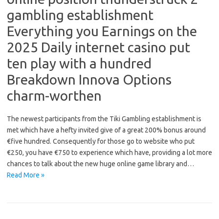
gambling establishment
Everything you Earnings on the
2025 Daily internet casino put
ten play with a hundred
Breakdown Innova Options
charm-worthen
The newest participants from the Tiki Gambling establishment is
met which have a hefty invited give of a great 200% bonus around
€five hundred. Consequently for those go to website who put
€250, you have €750 to experience which have, providing a lot more
chances to talk about the new huge online game library and…
Read More »