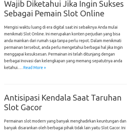
Wajib Diketahui Jika Ingin Sukses
Sebagai Pemain Slot Online
Mengisi waktu luang di era digital saat ini sebaiknya Anda mulai
menikmati Slot Online. Ini merupakan konten perjudian yang bisa
anda mainkan dari rumah saja tanpa perlu repot. Dalam menikmati
permainan tersebut, anda perlu mengetahui berbagai hal jika Ingin
menggapai kesuksesan. Permainan ini telah ditunjang dengan
berbagai Inovasi dan kelengkapan yang memang sepatutnya anda
ketahui.…
Read More »
Antisipasi Kendala Saat Taruhan
Slot Gacor
Permainan slot modern yang banyak menghadirkan keuntungan dan
banyak disarankan oleh berbagai pihak tidak lain yaitu Slot Gacor. Ini