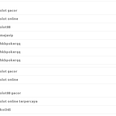
slot gacor
slot online
slot88
mejavip
hkbpokerqq
hkbpokerqq
hkbpokerqq
slot gacor
slot online
slot88 gacor
slot online terpercaya
koi365