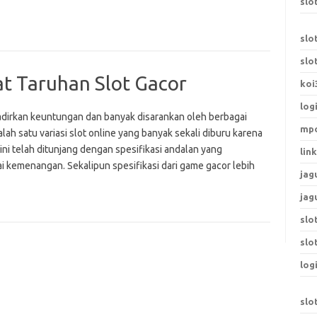
slo
slo
slo
at Taruhan Slot Gacor
koi
log
dirkan keuntungan dan banyak disarankan oleh berbagai
mpo
 salah satu variasi slot online yang banyak sekali diburu karena
i telah ditunjang dengan spesifikasi andalan yang
lin
kemenangan. Sekalipun spesifikasi dari game gacor lebih
jag
jag
slo
slo
log
slo