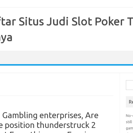
tar Situs Judi Slot Poker 
aya
Sea
for:
R
 Gambling enterprises, Are
No-
stil
ine position thunderstruck 2
gam