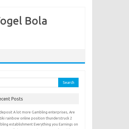
Togel Bola
rch
ecent Posts
deposit A lot more Gambling enterprises, Are
l tiki rainbow online position thunderstruck 2
bling establishment Everything you Earnings on