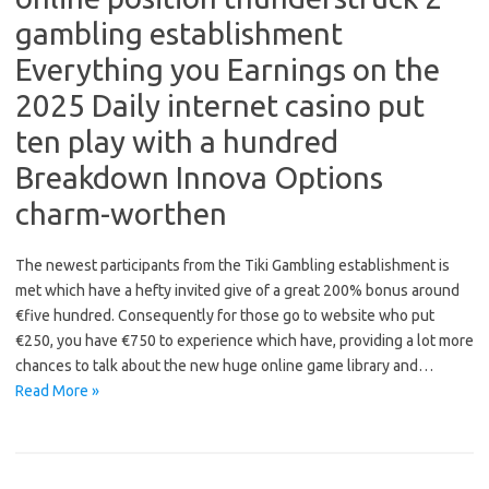
gambling establishment
Everything you Earnings on the
2025 Daily internet casino put
ten play with a hundred
Breakdown Innova Options
charm-worthen
The newest participants from the Tiki Gambling establishment is
met which have a hefty invited give of a great 200% bonus around
€five hundred. Consequently for those go to website who put
€250, you have €750 to experience which have, providing a lot more
chances to talk about the new huge online game library and…
Read More »