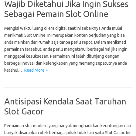
Wajib Diketahui Jika Ingin Sukses
Sebagai Pemain Slot Online
Mengisi waktu luang di era digital saat ini sebaiknya Anda mulai
menikmati Slot Online. Ini merupakan konten perjudian yang bisa
anda mainkan dari rumah saja tanpa perlu repot. Dalam menikmati
permainan tersebut, anda perlu mengetahui berbagai hal jika Ingin
menggapai kesuksesan. Permainan ini telah ditunjang dengan
berbagai Inovasi dan kelengkapan yang memang sepatutnya anda
ketahui.…
Read More »
Antisipasi Kendala Saat Taruhan
Slot Gacor
Permainan slot modern yang banyak menghadirkan keuntungan dan
banyak disarankan oleh berbagai pihak tidak lain yaitu Slot Gacor. Ini